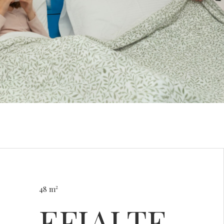
2
48 m
EFIALTE