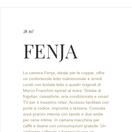
2
28 m
FENJA
La camera Fenja, ideale per le coppie, offre
un confortevole letto matrimoniale e arredi
curati con testate letto e quadri originali di
Marco Franchini ispirati al mare. Dotata di
frigobar, cassaforte, aria condizionata e smart
TV per il massimo relax. Accesso facilitato con
porte a codice, impronta o tessera. Comoda
area pranzo interna con tavolo e due sedie
per cene intime. In camera macchina per
caffè e tisane con consumazioni gratuite. Un
ambiente raffinato e funzionale per un