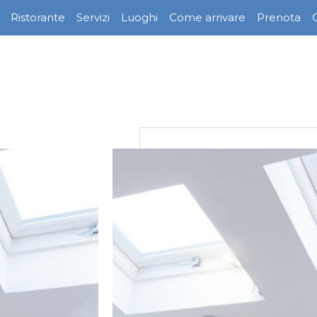
Ristorante
Servizi
Luoghi
Come arrivare
Prenota