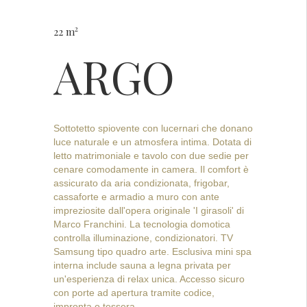
2
22 m
ARGO
Sottotetto spiovente con lucernari che donano
luce naturale e un atmosfera intima. Dotata di
letto matrimoniale e tavolo con due sedie per
cenare comodamente in camera. Il comfort è
assicurato da aria condizionata, frigobar,
cassaforte e armadio a muro con ante
impreziosite dall'opera originale 'I girasoli' di
Marco Franchini. La tecnologia domotica
controlla illuminazione, condizionatori. TV
Samsung tipo quadro arte. Esclusiva mini spa
interna include sauna a legna privata per
un'esperienza di relax unica. Accesso sicuro
con porte ad apertura tramite codice,
impronta o tessera.