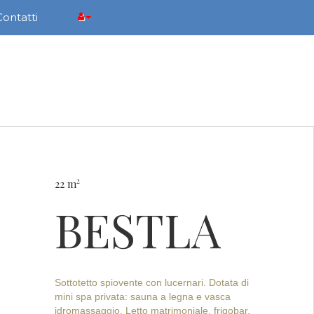
Contatti
2
22 m
BESTLA
Sottotetto spiovente con lucernari. Dotata di
mini spa privata: sauna a legna e vasca
idromassaggio. Letto matrimoniale, frigobar,